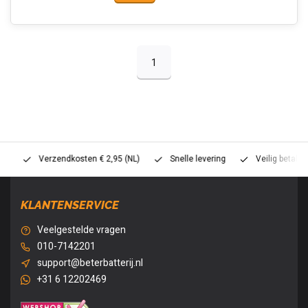
1
Verzendkosten € 2,95 (NL)
Snelle levering
Veilig betalen (
KLANTENSERVICE
Veelgestelde vragen
010-7142201
support@beterbatterij.nl
+31 6 12202469