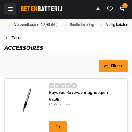
0
Verzendkosten € 2,95 (NL)
Snelle levering
Veilig betalen (i
Terug
ACCESSOIRES
Filters
Rayovac Rayovac magneetpen
€2,95
€2,95
Incl. btw