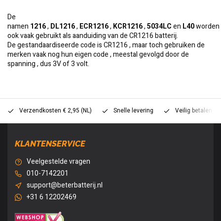
De
namen
1216
,
DL1216
,
ECR1216
,
KCR1216
,
5034LC
en
L40
worden
ook vaak gebruikt als aanduiding van de CR1216 batterij.
De gestandaardiseerde code is CR1216 , maar toch gebruiken de
merken vaak nog hun eigen code , meestal gevolgd door de
spanning , dus 3V of 3 volt.
Verzendkosten € 2,95 (NL)
Snelle levering
Veilig betalen (
KLANTENSERVICE
Veelgestelde vragen
010-7142201
support@beterbatterij.nl
+31 6 12202469