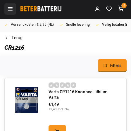
0
Verzendkosten € 2,95 (NL)
Snelle levering
Veilig betalen (i
Terug
CR1216
Filters
Varta CR1216 Knoopcel lithium
Varta
€1,49
€1,49
Incl. btw