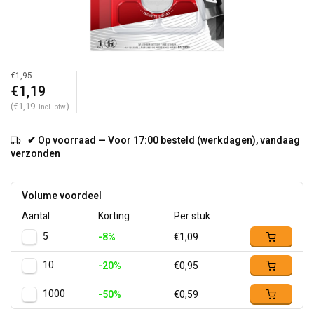
€1,95
€1,19
(€1,19
)
Incl. btw
✔ Op voorraad — Voor 17:00 besteld (werkdagen), vandaag
verzonden
Volume voordeel
Aantal
Korting
Per stuk
5
-8%
€1,09
10
-20%
€0,95
1000
-50%
€0,59