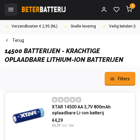
0
Verzendkosten € 2,95 (NL)
Snelle levering
Veilig betalen (i
Terug
14500 BATTERIJEN - KRACHTIGE
OPLAADBARE LITHIUM-ION BATTERIJEN
Filters
XTAR 14500 AA 3,7V 800mAh
oplaadbare Li-ion batterij
€4,29
€4,29
Incl. btw