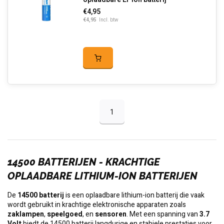
€4,95
€4,95
Incl. btw
1
14500 BATTERIJEN - KRACHTIGE
OPLAADBARE LITHIUM-ION BATTERIJEN
De
14500 batterij
is een oplaadbare lithium-ion batterij die vaak
wordt gebruikt in krachtige elektronische apparaten zoals
zaklampen
,
speelgoed
, en
sensoren
. Met een spanning van
3.7
Volt
biedt de 14500 batterij langdurige en stabiele prestaties voor