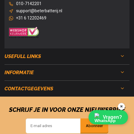
010-7142201
support@beterbatterij.nl
+31 6 12202469
USEFULL LINKS
INFORMATIE
CONTACTGEGEVENS
✖
SCHRIJF JE IN VOOR ONZE NIEUWSBRIEF
Vragen?
Abonneer