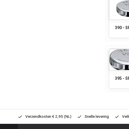
390 - 
395 - 
0,- (NL)
Verzendkosten € 2,95 (NL)
Snelle levering
Veil