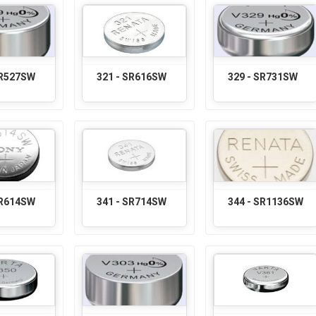
SR527SW
321 - SR616SW
329 - SR731SW
SR614SW
341 - SR714SW
344 - SR1136SW