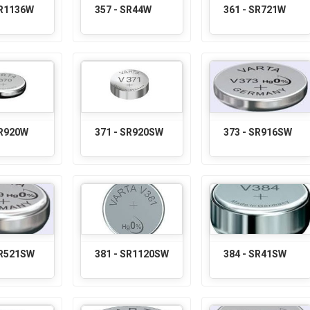
SR1136W
357 - SR44W
361 - SR721W
SR920W
371 - SR920SW
373 - SR916SW
SR521SW
381 - SR1120SW
384 - SR41SW