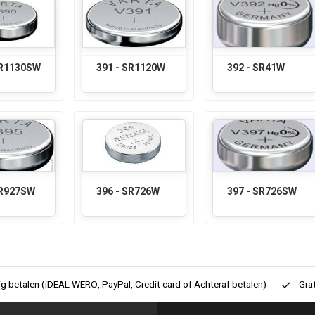
SR1130SW
391 - SR1120W
392 - SR41W
SR927SW
396 - SR726W
397 - SR726SW
ig betalen (iDEAL WERO, PayPal, Credit card of Achteraf betalen)
Gra