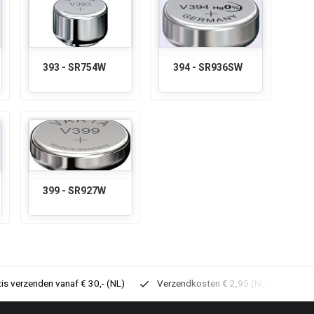
393 - SR754W
394 - SR936SW
399 - SR927W
tis verzenden vanaf € 30,- (NL)
Verzendkosten € 2,95 (NL)
Sne