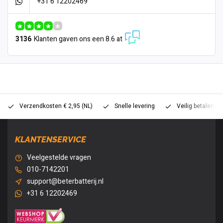
+31 6 12202469
3136
Klanten gaven ons een 8.6 at
Verzendkosten € 2,95 (NL)
Snelle levering
Veilig betalen (
KLANTENSERVICE
Veelgestelde vragen
010-7142201
support@beterbatterij.nl
+31 6 12202469