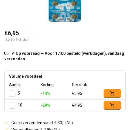
€6,95
(€6,95
)
Incl. btw
✔ Op voorraad — Voor 17:00 besteld (werkdagen), vandaag
verzonden
Volume voordeel
Aantal
Korting
Per stuk
5
-14%
€5,95
10
-29%
€4,95
Gratis verzenden vanaf € 30,- (NL)
Verzendkosten € 2,95 (NL)