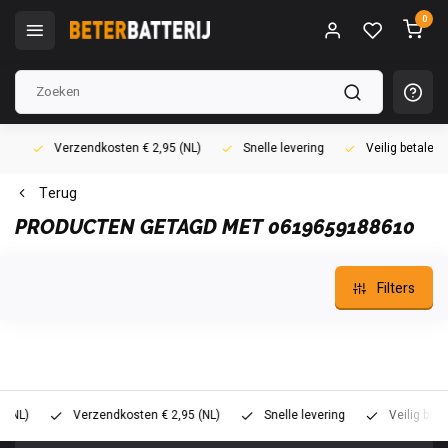
0
Verzendkosten € 2,95 (NL)
Snelle levering
Veilig betalen (i
Terug
PRODUCTEN GETAGD MET 0619659188610
Filters
)
Verzendkosten € 2,95 (NL)
Snelle levering
Veilig betalen 