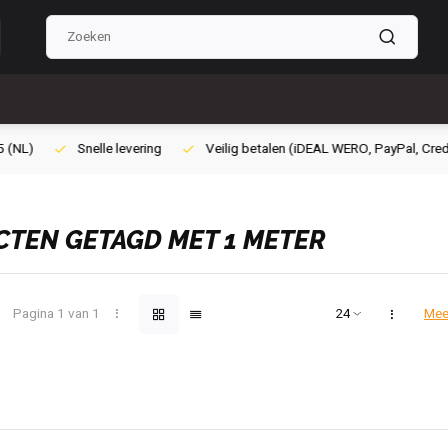
ilig betalen (iDEAL WERO, PayPal, Credit card of Achteraf betalen)
Gra
TEN GETAGD MET 1 METER
Pagina 1 van 1
Mee