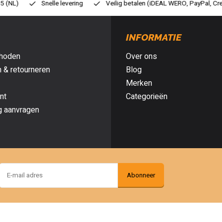
eilig betalen (iDEAL WERO, PayPal, Credit card of Achteraf betalen)
G
INFORMATIE
hoden
Over ons
 & retourneren
Blog
Merken
nt
Categorieën
g aanvragen
Abonneer