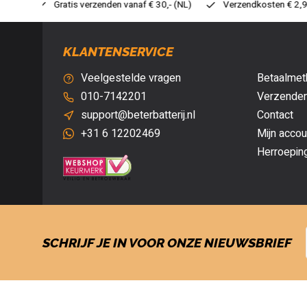
 30,- (NL)
Verzendkosten € 2,95 (NL)
Snelle levering
V
KLANTENSERVICE
Veelgestelde vragen
Betaalmet
010-7142201
Verzenden
support@beterbatterij.nl
Contact
+31 6 12202469
Mijn accou
Herroepin
SCHRIJF JE IN VOOR ONZE NIEUWSBRIEF