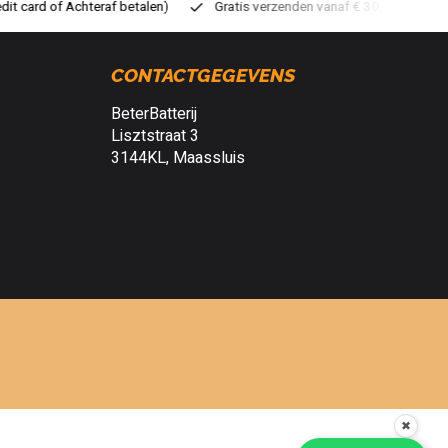
ratis verzenden vanaf € 30,- (NL)
Verzendkosten € 2,95 (NL)
S
CONTACTGEGEVENS
BeterBatterij
Lisztstraat 3
3144KL, Maassluis
✖