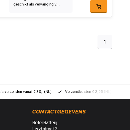
geschikt als vervanging v...
1
tis verzenden vanaf € 30,- (NL)
Verzendkosten € 2,95 (NL)
Sne
CONTACTGEGEVENS
BeterBatterij
Lisztstraat 3