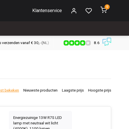
0
Klantenservice
8.6
s verzenden vanaf € 30,- (NL)
Verzendkosten € 2,95 (NL)
Snell
st bekeken
Nieuwste producten
Laagste prijs
Hoogste prijs
Energiezuinige 13W R7S LED
lamp met neutraal wit licht
(4000K), 1100 lumen