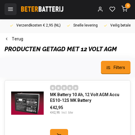
0
Verzendkosten € 2,95 (NL)
Snelle levering
Veilig betalen (i
Terug
PRODUCTEN GETAGD MET 12 VOLT AGM
Filters
MK Battery 10 Ah, 12 Volt AGM Accu
ES10-12S MK Battery
€42,95
€42,95
Incl. btw