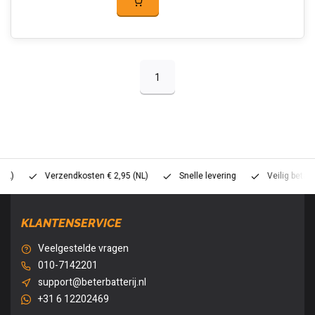
1
Verzendkosten € 2,95 (NL)
Snelle levering
Veilig betalen (
KLANTENSERVICE
Veelgestelde vragen
010-7142201
support@beterbatterij.nl
+31 6 12202469