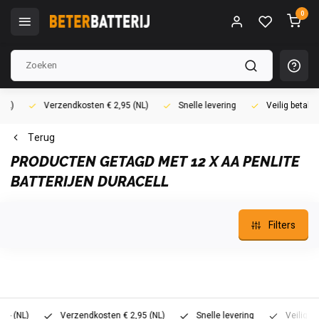
0
Verzendkosten € 2,95 (NL)
Snelle levering
Veilig betalen (i
Terug
PRODUCTEN GETAGD MET 12 X AA PENLITE
BATTERIJEN DURACELL
Filters
L)
Verzendkosten € 2,95 (NL)
Snelle levering
Veilig betalen