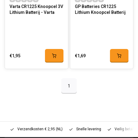
Varta CR1225 Knoopcel 3V
GP Batteries CR1225
Lithium Batterij - Varta
Lithium Knoopcel Batterij
€1,95
€1,69
1
Verzendkosten € 2,95 (NL)
Snelle levering
Veilig betalen (