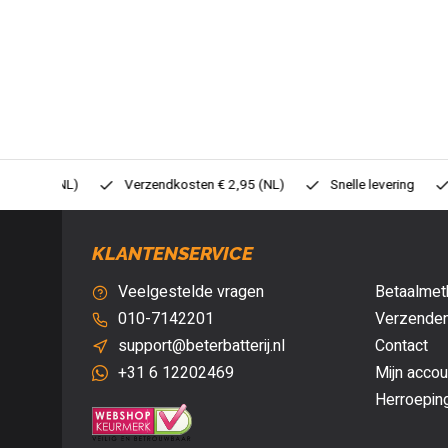
0,- (NL)
Verzendkosten € 2,95 (NL)
Snelle levering
Veil
KLANTENSERVICE
Veelgestelde vragen
Betaalmet
010-7142201
Verzenden
support@beterbatterij.nl
Contact
+31 6 12202469
Mijn accou
Herroepin