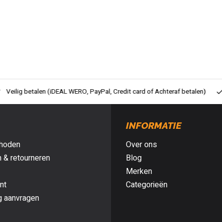
ig betalen (iDEAL WERO, PayPal, Credit card of Achteraf betalen)
Gra
INFORMATIE
hoden
Over ons
 & retourneren
Blog
Merken
nt
Categorieën
g aanvragen