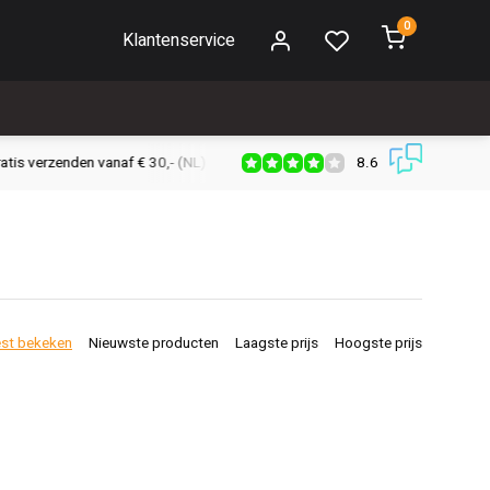
0
Klantenservice
8.6
s verzenden vanaf € 30,- (NL)
Verzendkosten € 2,95 (NL)
Snell
st bekeken
Nieuwste producten
Laagste prijs
Hoogste prijs