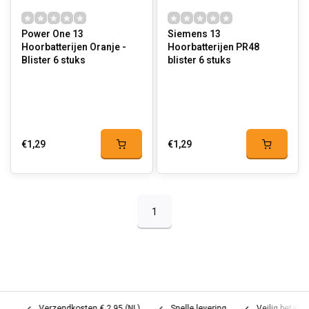
Power One 13
Siemens 13
Hoorbatterijen Oranje -
Hoorbatterijen PR48
Blister 6 stuks
blister 6 stuks
€1,29
€1,29
1
Verzendkosten € 2,95 (NL)
Snelle levering
Veilig betalen (