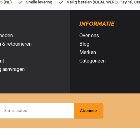
Veilig betalen (iDEAL WERO, PayPal, Credit card of Achteraf betalen)
INFORMATIE
hoden
Over ons
 & retourneren
Blog
Merken
nt
Categorieën
g aanvragen
Abonneer