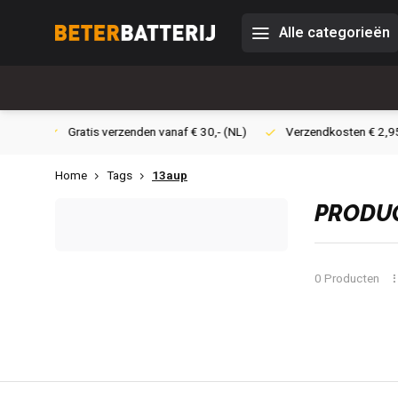
Alle categorieën
af € 30,- (NL)
Verzendkosten € 2,95 (NL)
Snelle levering
Home
Tags
13aup
PRODUC
0 Producten