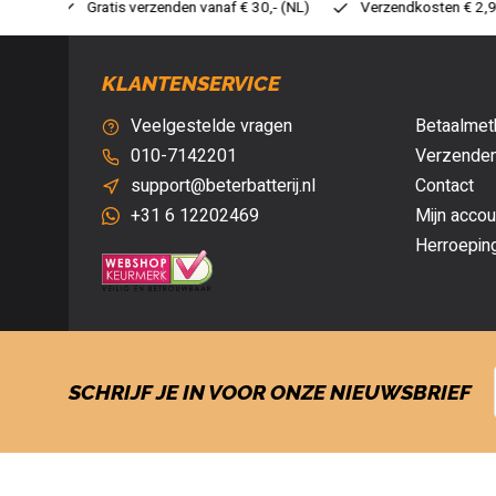
af € 30,- (NL)
Verzendkosten € 2,95 (NL)
Snelle levering
KLANTENSERVICE
Veelgestelde vragen
Betaalmet
010-7142201
Verzenden
support@beterbatterij.nl
Contact
+31 6 12202469
Mijn accou
Herroepin
SCHRIJF JE IN VOOR ONZE NIEUWSBRIEF