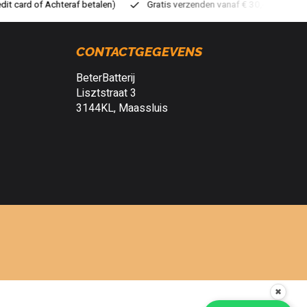
Gratis verzenden vanaf € 30,- (NL)
Verzendkosten € 2,95 (NL)
CONTACTGEGEVENS
BeterBatterij
Lisztstraat 3
3144KL, Maassluis
✖