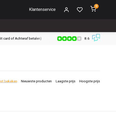
0
Klantenservice
8.6
Gratis verzenden vanaf € 30,- (NL)
Verzendkosten € 2,95 (NL)
st bekeken
Nieuwste producten
Laagste prijs
Hoogste prijs