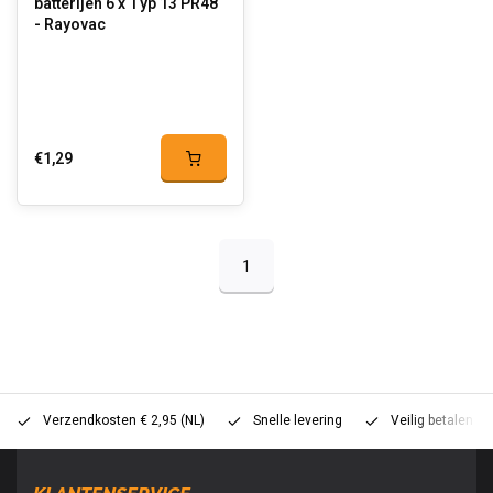
batterijen 6 x Typ 13 PR48
- Rayovac
€1,29
1
Verzendkosten € 2,95 (NL)
Snelle levering
Veilig betalen (