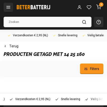
0
Verzendkosten € 2,95 (NL)
Snelle levering
Veilig betalen (i
Terug
PRODUCTEN GETAGD MET 14 25 160
Filters
Verzendkosten € 2,95 (NL)
Snelle levering
Veilig betalen (