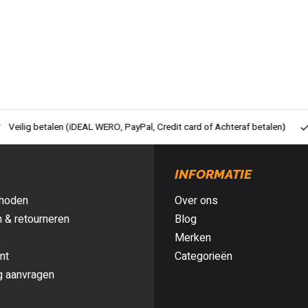
ig betalen (iDEAL WERO, PayPal, Credit card of Achteraf betalen)
Gra
INFORMATIE
hoden
Over ons
 & retourneren
Blog
Merken
nt
Categorieën
g aanvragen