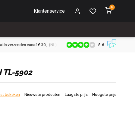
0
Klantenservice
8.6
s verzenden vanaf € 30,- (NL)
Verzendkosten € 2,95 (NL)
Snell
 TL-5902
st bekeken
Nieuwste producten
Laagste prijs
Hoogste prijs