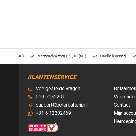
0,- (NL)
Verzendkosten € 2,95 (NL)
Snelle levering
Veil
KLANTENSERVICE
Veelgestelde vragen
Betaalmet
010-7142201
Verzenden
support@beterbatterij.nl
Contact
+31 6 12202469
Mijn accou
Herroepin