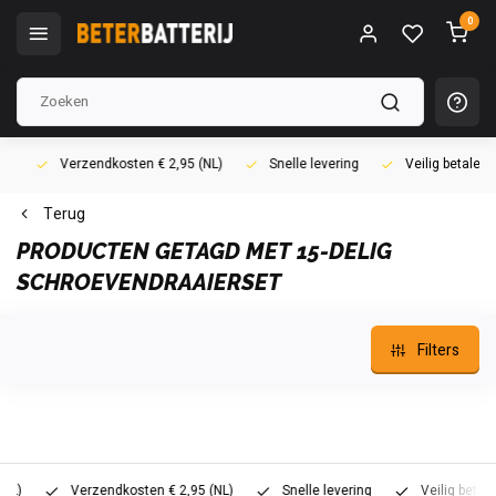
0
Verzendkosten € 2,95 (NL)
Snelle levering
Veilig betalen (i
Terug
PRODUCTEN GETAGD MET 15-DELIG
SCHROEVENDRAAIERSET
Filters
Verzendkosten € 2,95 (NL)
Snelle levering
Veilig betalen (