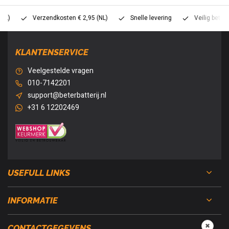
Verzendkosten € 2,95 (NL)
Snelle levering
Veilig betalen (
KLANTENSERVICE
Veelgestelde vragen
010-7142201
support@beterbatterij.nl
+31 6 12202469
USEFULL LINKS
INFORMATIE
✖
CONTACTGEGEVENS