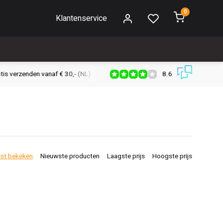
0
Klantenservice
8.6
s verzenden vanaf € 30,- (NL)
Verzendkosten € 2,95 (NL)
Snell
st bekeken
Nieuwste producten
Laagste prijs
Hoogste prijs