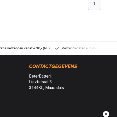
1
tis verzenden vanaf € 30,- (NL)
Verzendkosten € 2,95 (NL)
Sne
CONTACTGEGEVENS
BeterBatterij
Lisztstraat 3
3144KL, Maassluis
✖