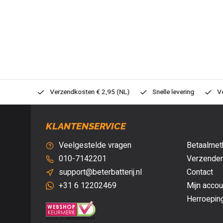
0,- (NL)
Verzendkosten € 2,95 (NL)
Snelle levering
Veil
KLANTENSERVICE
Veelgestelde vragen
Betaalmet
010-7142201
Verzenden
support@beterbatterij.nl
Contact
+31 6 12202469
Mijn accou
Herroepin