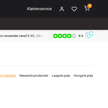
0
Klantenservice
8.6
s verzenden vanaf € 30,- (NL)
Verzendkosten € 2,95 (NL)
Snell
st bekeken
Nieuwste producten
Laagste prijs
Hoogste prijs