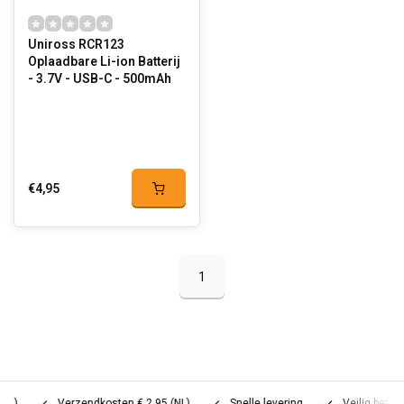
Uniross RCR123
Oplaadbare Li-ion Batterij
- 3.7V - USB-C - 500mAh
€4,95
1
Verzendkosten € 2,95 (NL)
Snelle levering
Veilig betalen (