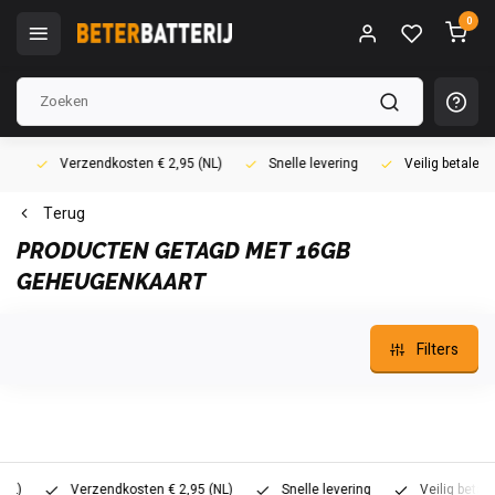
0
Verzendkosten € 2,95 (NL)
Snelle levering
Veilig betalen (i
Terug
PRODUCTEN GETAGD MET 16GB
GEHEUGENKAART
Filters
)
Verzendkosten € 2,95 (NL)
Snelle levering
Veilig betalen 