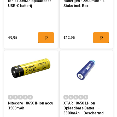
ion 2100mAh oplaadbaar
Batterijen - 2500mAh - 2
USB-C batterij
Stuks incl. Box
€9,95
€12,95
Nitecore 18650 li-ion accu
XTAR 18650 Li-ion
3500mAh
Oplaadbare Batterij –
3300mAh – Beschermd