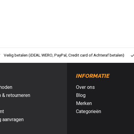
ig betalen (iDEAL WERO, PayPal, Credit card of Achteraf betalen)
Gra
INFORMATIE
hoden
Over ons
 & retourneren
Blog
Merken
nt
Categorieën
g aanvragen