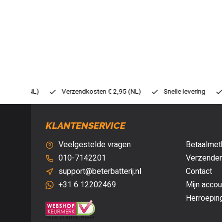
0,- (NL)
Verzendkosten € 2,95 (NL)
Snelle levering
Veil
KLANTENSERVICE
Veelgestelde vragen
Betaalmet
010-7142201
Verzenden
support@beterbatterij.nl
Contact
+31 6 12202469
Mijn accou
Herroepin