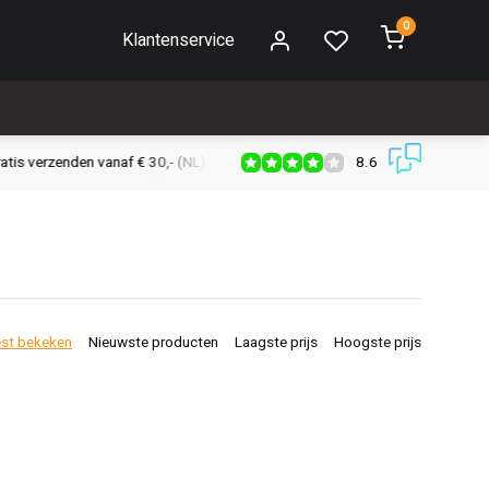
0
Klantenservice
8.6
s verzenden vanaf € 30,- (NL)
Verzendkosten € 2,95 (NL)
Snell
st bekeken
Nieuwste producten
Laagste prijs
Hoogste prijs