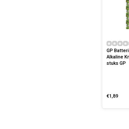
GP Batter
Alkaline K
stuks GP
€1,89