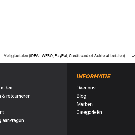
ig betalen (iDEAL WERO, PayPal, Credit card of Achteraf betalen)
Gra
INFORMATIE
hoden
Over ons
 & retourneren
Blog
Merken
nt
Categorieën
g aanvragen