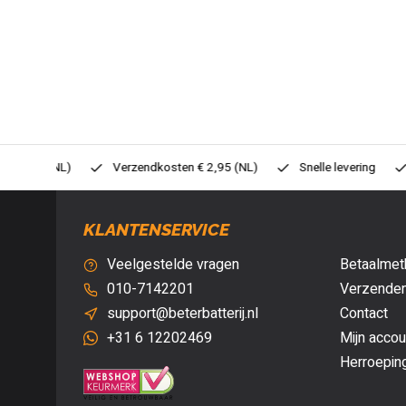
0,- (NL)
Verzendkosten € 2,95 (NL)
Snelle levering
Veil
KLANTENSERVICE
Veelgestelde vragen
Betaalmet
010-7142201
Verzenden
support@beterbatterij.nl
Contact
+31 6 12202469
Mijn accou
Herroepin