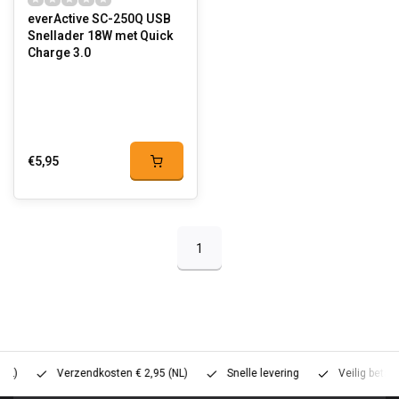
everActive SC-250Q USB
Snellader 18W met Quick
Charge 3.0
€5,95
1
Verzendkosten € 2,95 (NL)
Snelle levering
Veilig betalen (