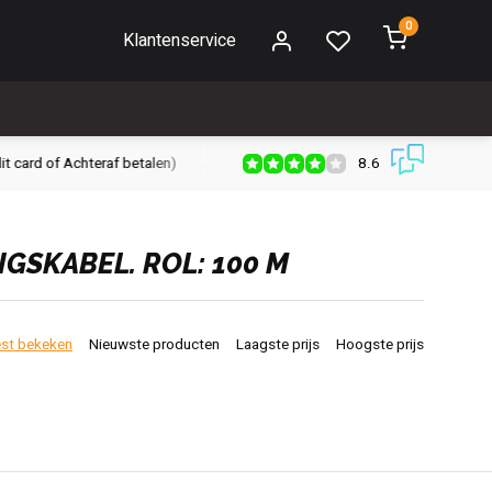
0
Klantenservice
8.6
tis verzenden vanaf € 30,- (NL)
Verzendkosten € 2,95 (NL)
Sne
GSKABEL. ROL: 100 M
st bekeken
Nieuwste producten
Laagste prijs
Hoogste prijs