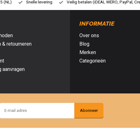
eilig betalen (iDEAL WERO, PayPal, Credit card of Achteraf betalen)
G
INFORMATIE
hoden
Over ons
 & retourneren
Blog
Merken
nt
Categorieën
g aanvragen
Abonneer