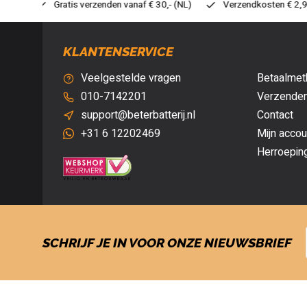
 30,- (NL)
Verzendkosten € 2,95 (NL)
Snelle levering
V
KLANTENSERVICE
Veelgestelde vragen
Betaalmet
010-7142201
Verzenden
support@beterbatterij.nl
Contact
+31 6 12202469
Mijn accou
Herroepin
SCHRIJF JE IN VOOR ONZE NIEUWSBRIEF