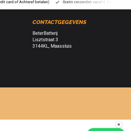
ratis verzenden vanaf € 30,- (NL)
Verzendkosten € 2,95 (NL)
S
CONTACTGEGEVENS
BeterBatterij
Lisztstraat 3
3144KL, Maassluis
✖