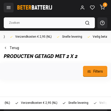
0
Verzendkosten € 2,95 (NL)
Snelle levering
Veilig betalen (i
Terug
PRODUCTEN GETAGD MET 2 X 2
Filters
L)
Verzendkosten € 2,95 (NL)
Snelle levering
Veilig betalen