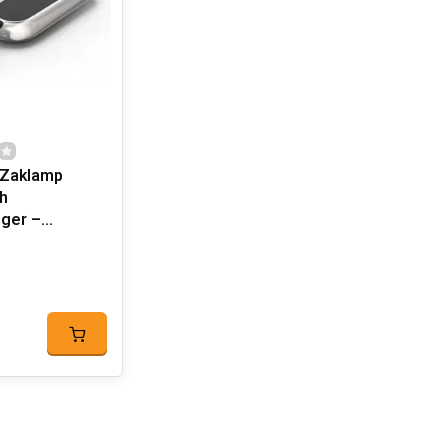
 Zaklamp
h
nger –