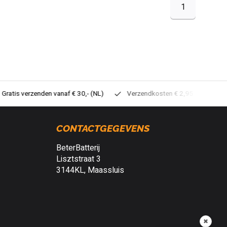
1
tis verzenden vanaf € 30,- (NL)
Verzendkosten € 2,95 (NL)
Sne
CONTACTGEGEVENS
BeterBatterij
Lisztstraat 3
3144KL, Maassluis
✖