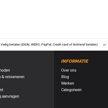
ig betalen (iDEAL WERO, PayPal, Credit card of Achteraf betalen)
Gra
INFORMATIE
hoden
Over ons
 & retourneren
Blog
Merken
nt
Categorieën
g aanvragen