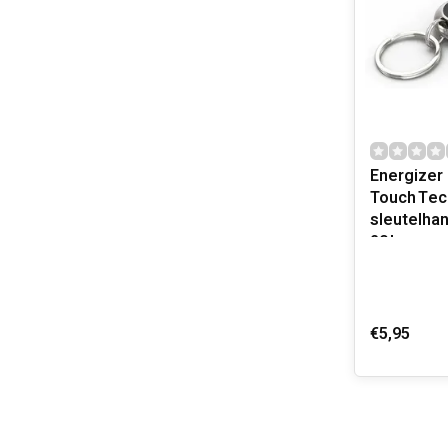
Energizer
Touch Tec
sleutelha
20 lumen
€5,95