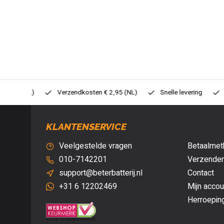
0,- (NL)
Verzendkosten € 2,95 (NL)
Snelle levering
Veil
KLANTENSERVICE
Veelgestelde vragen
Betaalmet
010-7142201
Verzenden
support@beterbatterij.nl
Contact
+31 6 12202469
Mijn accou
Herroepin