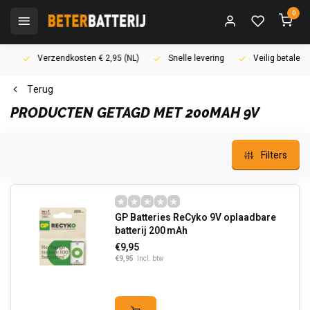
0
Verzendkosten € 2,95 (NL)
Snelle levering
Veilig betalen (i
Terug
PRODUCTEN GETAGD MET 200MAH 9V
Filters
GP Batteries ReCyko 9V oplaadbare
batterij 200 mAh
€9,95
€9,95
Incl. btw