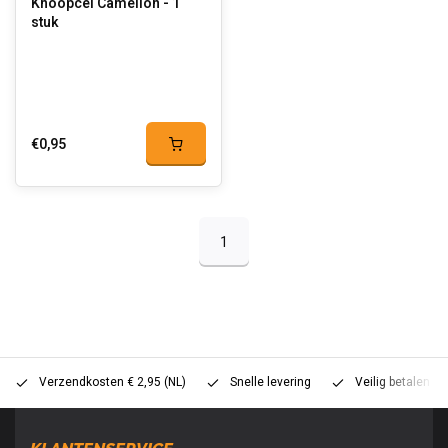
Knoopcel Camelion - 1
stuk
€0,95
1
Verzendkosten € 2,95 (NL)
Snelle levering
Veilig betalen (