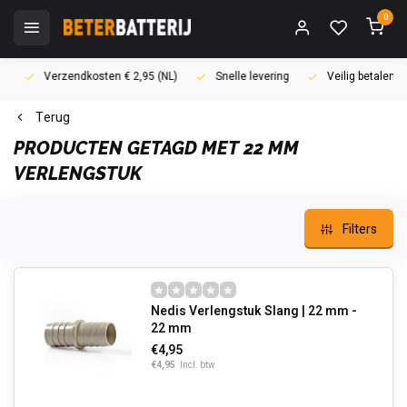
0
Verzendkosten € 2,95 (NL)
Snelle levering
Veilig betalen (i
Terug
PRODUCTEN GETAGD MET 22 MM
VERLENGSTUK
Filters
Nedis Verlengstuk Slang | 22 mm -
22 mm
€4,95
€4,95
Incl. btw