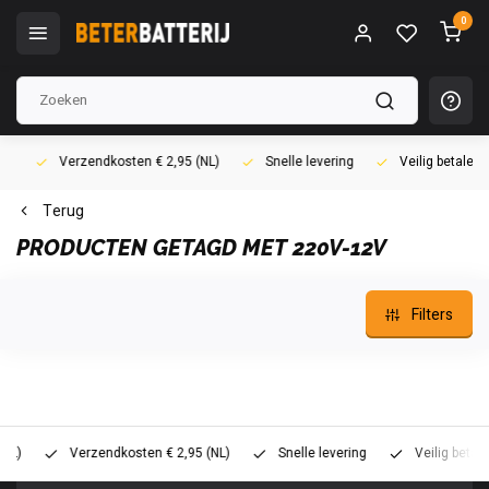
0
Verzendkosten € 2,95 (NL)
Snelle levering
Veilig betalen (i
Terug
PRODUCTEN GETAGD MET 220V-12V
Filters
Verzendkosten € 2,95 (NL)
Snelle levering
Veilig betalen (