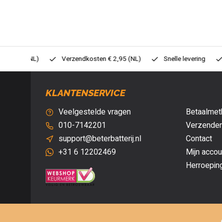
0,- (NL)
Verzendkosten € 2,95 (NL)
Snelle levering
Veil
KLANTENSERVICE
Veelgestelde vragen
Betaalmet
010-7142201
Verzenden
support@beterbatterij.nl
Contact
+31 6 12202469
Mijn accou
Herroepin