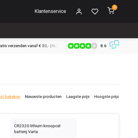
0
Klantenservice
8.6
s verzenden vanaf € 30,- (NL)
Verzendkosten € 2,95 (NL)
Snell
st bekeken
Nieuwste producten
Laagste prijs
Hoogste prijs
CR2320 lithium knoopcel
batterij Varta