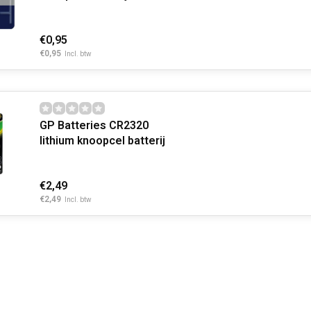
€0,95
€0,95
Incl. btw
GP Batteries CR2320
lithium knoopcel batterij
€2,49
€2,49
Incl. btw