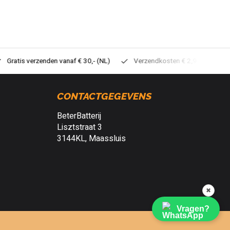
tis verzenden vanaf € 30,- (NL)
Verzendkosten € 2,95 (NL)
Sne
CONTACTGEGEVENS
BeterBatterij
Lisztstraat 3
3144KL, Maassluis
✖
Vragen?