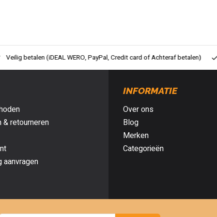
ig betalen (iDEAL WERO, PayPal, Credit card of Achteraf betalen)
Gra
INFORMATIE
hoden
Over ons
 & retourneren
Blog
Merken
nt
Categorieën
g aanvragen