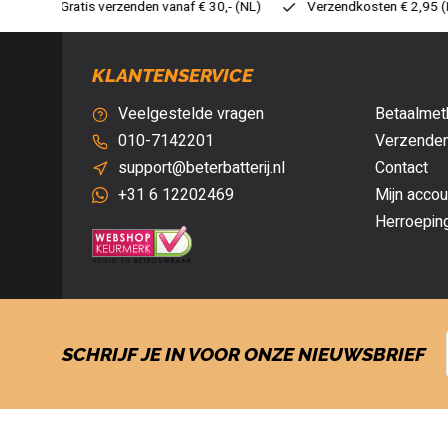
30,- (NL)
Verzendkosten € 2,95 (NL)
Snelle levering
Ve
KLANTENSERVICE
Veelgestelde vragen
Betaalmet
010-7142201
Verzenden
support@beterbatterij.nl
Contact
+31 6 12202469
Mijn accou
Herroepin
SCHRIJF JE IN VOOR ONZE NIEUWSBRIEF