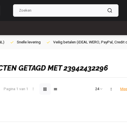
lig betalen (iDEAL WERO, PayPal, Credit card of Achteraf betalen)
Gra
TEN GETAGD MET 23942432296
Pagina 1 van 1
Mee