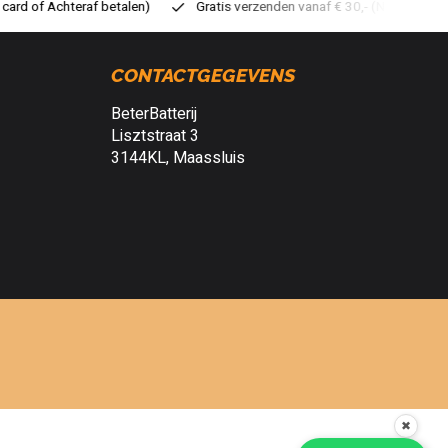
atis verzenden vanaf € 30,- (NL)
Verzendkosten € 2,95 (NL)
S
CONTACTGEGEVENS
BeterBatterij
Lisztstraat 3
3144KL, Maassluis
✖