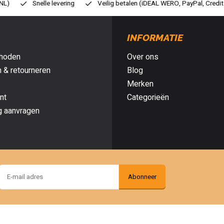
ilig betalen (iDEAL WERO, PayPal, Credit card of Achteraf betalen)
Gr
INFORMATIE
hoden
Over ons
 & retourneren
Blog
Merken
nt
Categorieën
g aanvragen
Abonneer