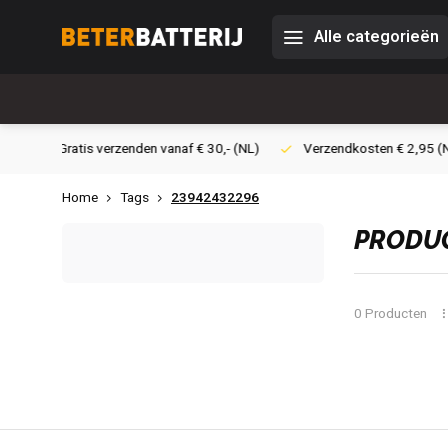
Alle categorieën
30,- (NL)
Verzendkosten € 2,95 (NL)
Snelle levering
Vei
Home
Tags
23942432296
PRODUC
0 Producten