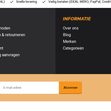
ilig betalen (iDEAL WERO, PayPal, Credit card of Achteraf betalen)
Gr
INFORMATIE
hoden
Over ons
 & retourneren
Blog
Merken
nt
Categorieën
g aanvragen
Abonneer