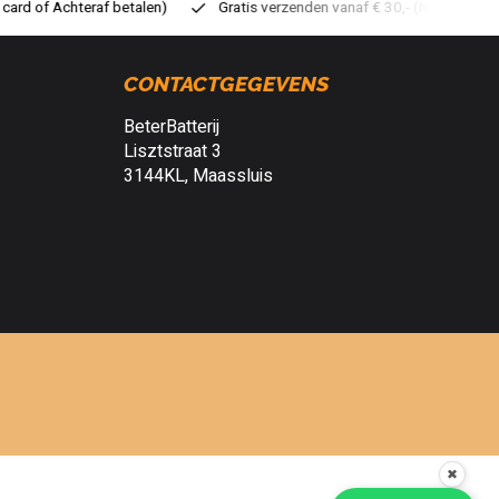
atis verzenden vanaf € 30,- (NL)
Verzendkosten € 2,95 (NL)
S
CONTACTGEGEVENS
BeterBatterij
Lisztstraat 3
3144KL, Maassluis
✖