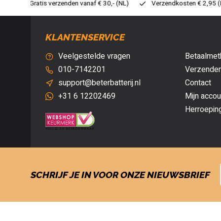
30,- (NL)
Verzendkosten € 2,95 (NL)
Snelle levering
Ve
KLANTENSERVICE
Veelgestelde vragen
Betaalmet
010-7142201
Verzenden
support@beterbatterij.nl
Contact
+31 6 12202469
Mijn accou
Herroepin
SCHRIJF JE IN VOOR ONZE NIEUWSBRIEF