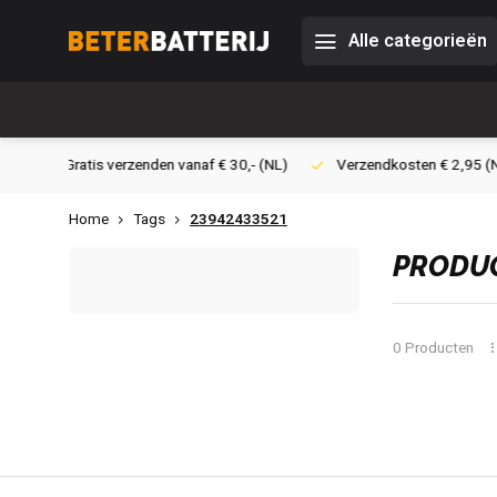
Alle categorieën
30,- (NL)
Verzendkosten € 2,95 (NL)
Snelle levering
Vei
Home
Tags
23942433521
PRODUC
0 Producten