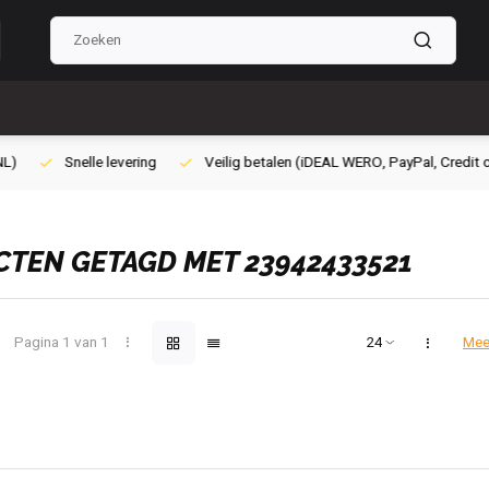
lig betalen (iDEAL WERO, PayPal, Credit card of Achteraf betalen)
Gra
TEN GETAGD MET 23942433521
Pagina 1 van 1
Mee