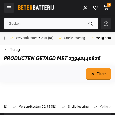
0
)
Verzendkosten € 2,95 (NL)
Snelle levering
Veilig betalen (
Terug
PRODUCTEN GETAGD MET 23942440826
Filters
L)
Verzendkosten € 2,95 (NL)
Snelle levering
Veilig betalen