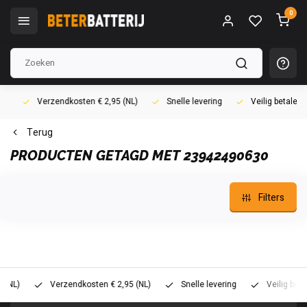
0
Verzendkosten € 2,95 (NL)
Snelle levering
Veilig betalen (i
Terug
PRODUCTEN GETAGD MET 23942490630
Filters
)
Verzendkosten € 2,95 (NL)
Snelle levering
Veilig betalen 