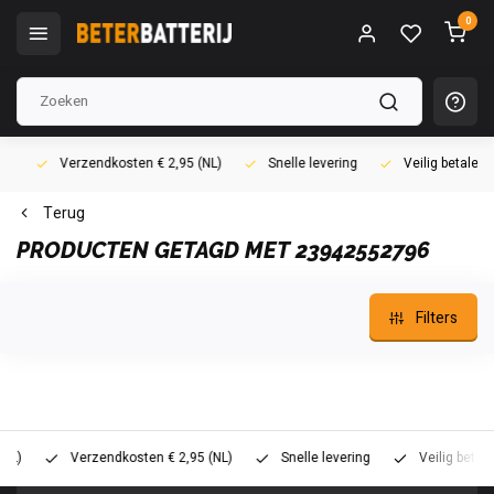
0
Verzendkosten € 2,95 (NL)
Snelle levering
Veilig betalen (i
Terug
PRODUCTEN GETAGD MET 23942552796
Filters
Verzendkosten € 2,95 (NL)
Snelle levering
Veilig betalen (