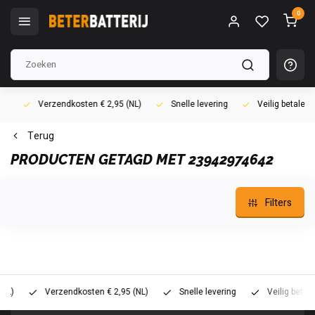
0
Verzendkosten € 2,95 (NL)
Snelle levering
Veilig betalen (i
Terug
PRODUCTEN GETAGD MET 23942974642
Filters
)
Verzendkosten € 2,95 (NL)
Snelle levering
Veilig betalen 