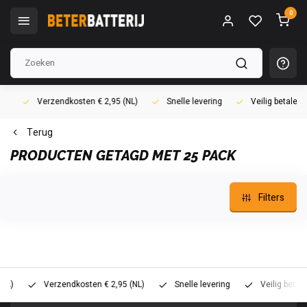
0
Verzendkosten € 2,95 (NL)
Snelle levering
Veilig betalen (i
Terug
PRODUCTEN GETAGD MET 25 PACK
Filters
Verzendkosten € 2,95 (NL)
Snelle levering
Veilig betalen (