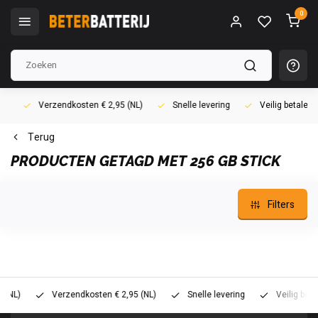
0
Verzendkosten € 2,95 (NL)
Snelle levering
Veilig betalen (i
Terug
PRODUCTEN GETAGD MET 256 GB STICK
Filters
)
Verzendkosten € 2,95 (NL)
Snelle levering
Veilig betalen 