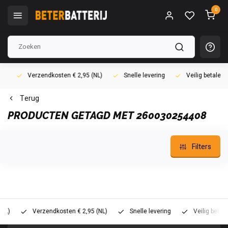
0
Verzendkosten € 2,95 (NL)
Snelle levering
Veilig betalen (i
Terug
PRODUCTEN GETAGD MET 260030254408
Filters
Verzendkosten € 2,95 (NL)
Snelle levering
Veilig betalen (