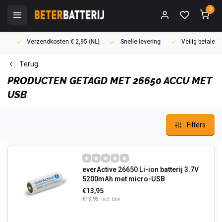
0
Verzendkosten € 2,95 (NL)
Snelle levering
Veilig betalen (i
Terug
PRODUCTEN GETAGD MET 26650 ACCU MET
USB
Filters
everActive 26650 Li-ion batterij 3.7V
5200mAh met micro-USB
€13,95
€13,95
Incl. btw