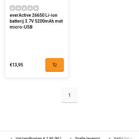
everActive 26650 Li-ion
batterij 3.7V 5200mAh met
micro-USB
€13,95
1
Verzendkosten € 2,95 (NL)
Snelle levering
Veilig betalen (