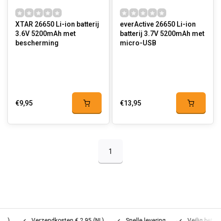
XTAR 26650 Li-ion batterij
everActive 26650 Li-ion
3.6V 5200mAh met
batterij 3.7V 5200mAh met
bescherming
micro-USB
€9,95
€13,95
1
Verzendkosten € 2,95 (NL)
Snelle levering
Veilig betalen (