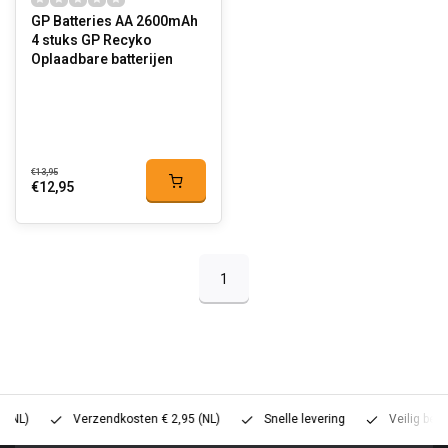
GP Batteries AA 2600mAh
4 stuks GP Recyko
Oplaadbare batterijen
€13,95
€12,95
1
Verzendkosten € 2,95 (NL)
Snelle levering
Veilig betalen (