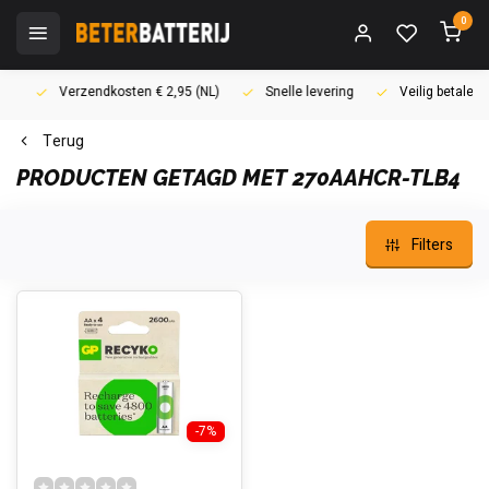
0
Verzendkosten € 2,95 (NL)
Snelle levering
Veilig betalen (i
Terug
PRODUCTEN GETAGD MET 270AAHCR-TLB4
Filters
-7%